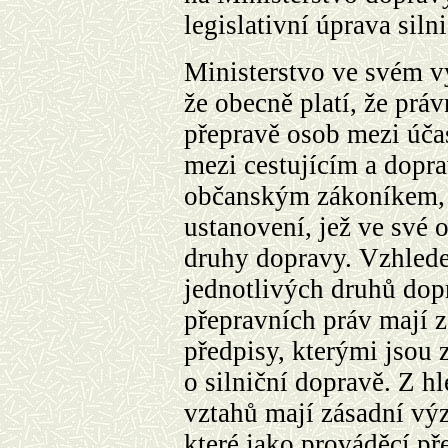
legislativní úprava siln
Ministerstvo ve svém v
že obecně platí, že práv
přepravě osob mezi účas
mezi cestujícím a dopr
občanským zákoníkem, 
ustanovení, jež ve své 
druhy dopravy. Vzhled
jednotlivých druhů dop
přepravních práv mají z
předpisy, kterými jsou
o silniční dopravě. Z h
vztahů mají zásadní vý
které jako prováděcí p