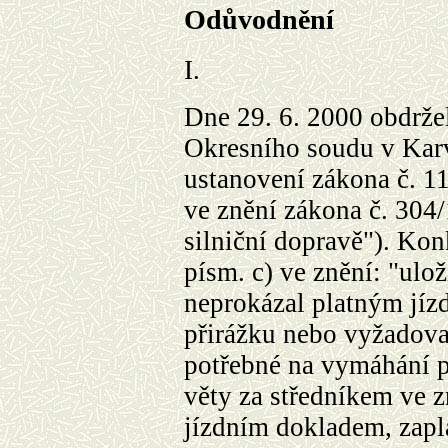
Odůvodnění
I.
Dne 29. 6. 2000 obdrže
Okresního soudu v Karv
ustanovení zákona č. 11
ve znění zákona č. 304/
silniční dopravě"). Kon
písm. c) ve znění: "ulož
neprokázal platným jíz
přirážku nebo vyžadova
potřebné na vymáhání př
věty za středníkem ve z
jízdním dokladem, zapla