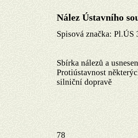
Nález Ústavního so
Spisová značka:
Pl
.ÚS 
Sbírka nálezů a usnese
Protiústavnost některý
silniční dopravě
78