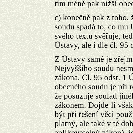
tím méně pak nižší obe
c)
konečně pak z toho, 
soudu spadá to, co mu 
svého textu svěřuje, te
Ústavy, ale i dle čl. 95 
Z Ústavy samé je zřejm
Nejvyššího soudu nesmí
zákona. Čl. 95 odst. 1 
obecného soudu je při 
že posuzuje soulad jiné
zákonem. Dojde-li však
být při řešení věci použ
platný, ale také v té do
aplikovatelný zákon), j