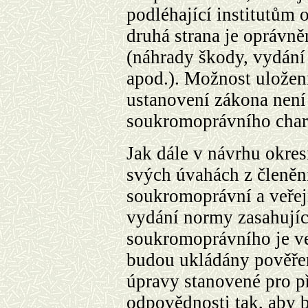
podléhající institutům 
druhá strana je oprávn
(náhrady škody, vydán
apod.). Možnost uložen
ustanovení zákona nen
soukromoprávního char
Jak dále v návrhu okres
svých úvahách z členěn
soukromoprávní a veře
vydání normy zasahují
soukromoprávního je ve
budou ukládány pověře
úpravy stanovené pro p
odpovědnosti tak, aby 