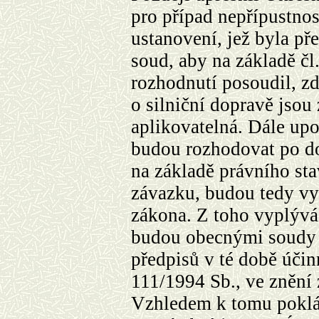
pro případ nepřípustno
ustanovení, jež byla př
soud, aby na základě čl
rozhodnutí posoudil, z
o silniční dopravě jsou 
aplikovatelná. Dále upo
budou rozhodovat po dob
na základě právního sta
závazku, budou tedy vyc
zákona. Z toho vyplývá
budou obecnými soudy 
předpisů v té době účin
111/1994 Sb., ve znění
Vzhledem k tomu poklá