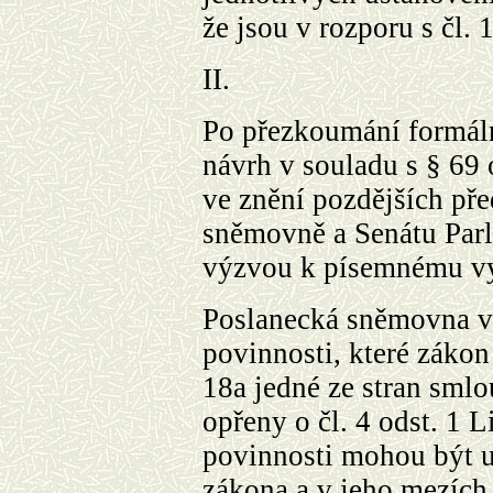
že jsou v rozporu s čl. 1
II.
Po přezkoumání formáln
návrh v souladu s § 69 
ve znění pozdějších pře
sněmovně a Senátu Parl
výzvou k písemnému vy
Poslanecká sněmovna ve
povinnosti, které zákon
18a jedné ze stran smlo
opřeny o čl. 4 odst. 1 Li
povinnosti mohou být u
zákona a v jeho mezích 