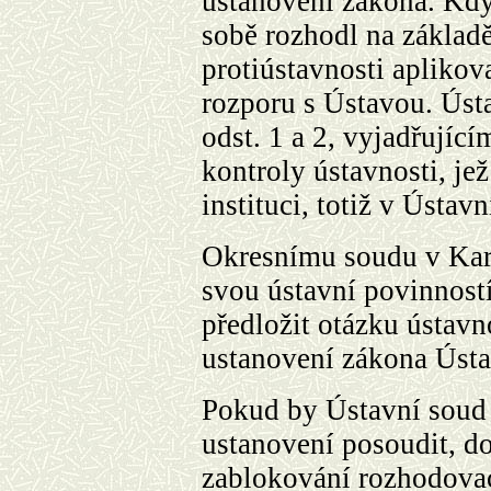
ustanovení zákona. Kd
sobě rozhodl na základ
protiústavnosti aplikov
rozporu s Ústavou. Ústa
odst.
1 a
2, vyjadřující
kontroly ústavnosti, je
instituci, totiž v Ústav
Okresnímu soudu v Karv
svou ústavní povinností
předložit otázku ústavn
ustanovení zákona Úst
Pokud by Ústavní soud
ustanovení posoudit, d
zablokování rozhodovac