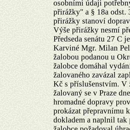
osobními údaji potřebn
přirážky" a § 18a odst.
přirážky stanoví dopra
Výše přirážky nesmí př
Předseda senátu
27 C
je
Karviné Mgr. Milan Pel
žalobou podanou u Okr
žalobce domáhal vydání
žalovaného zavázal zapl
Kč s příslušenstvím. V 
žalovaný se v Praze dne
hromadné dopravy pro
prokázat přepravnímu k
dokladem a naplnil tak
žalobce požadoval úhra