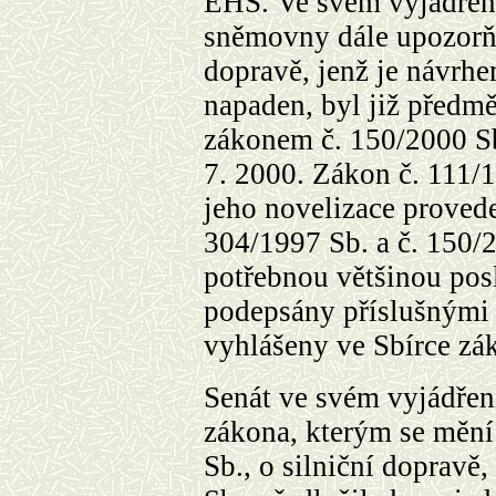
EHS. Ve svém vyjádřen
sněmovny dále upozorňu
dopravě, jenž je návrh
napaden, byl již předmě
zákonem č. 150/2000 Sb.
7. 2000. Zákon č. 111/1
jeho novelizace provede
304/1997 Sb. a č. 150/
potřebnou většinou po
podepsány příslušnými ú
vyhlášeny ve Sbírce zá
Senát ve svém vyjádřen
zákona, kterým se mění
Sb., o silniční dopravě