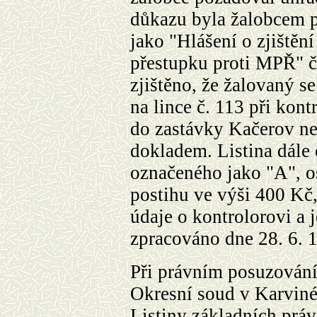
důkazu byla žalobcem p
jako "Hlášení o zjištění
přestupku proti MPŘ" č
zjištěno, že žalovaný s
na lince č. 113 při kon
do zastávky Kačerov n
dokladem. Listina dále
označeného jako "A", o
postihu ve výši 400 Kč,
údaje o kontrolorovi a 
zpracováno dne 28. 6. 
Při právním posuzován
Okresní soud v Karviné
Listiny základních práv