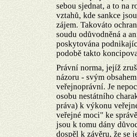
sebou sjednat, a to na 
vztahů, kde sankce jsou
zájem. Takováto ochran
soudu odůvodněná a ani
poskytována podnikají
podobě takto koncipova
Právní norma, jejíž zruš
názoru - svým obsahem
veřejnoprávní. Je nepo
osobu nestátního chara
práva) k výkonu veřejn
veřejné moci" ke správě
jsou k tomu dány důvo
dospěl k závěru, že se 