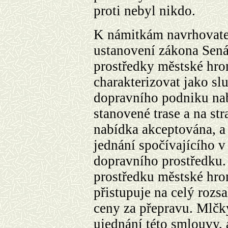
proti nebyl nikdo.
K námitkám navrhovate
ustanovení zákona Sená
prostředky městské hr
charakterizovat jako slu
dopravního podniku nab
stanovené trase a na st
nabídka akceptována, a
jednání spočívajícího v
dopravního prostředku. 
prostředku městské hr
přistupuje na celý rozs
ceny za přepravu. Mlčky
ujednání této smlouvy, 