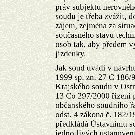
práv subjektu nerovnéh
soudu je třeba zvážit, d
zájem, zejména za situa
současného stavu techni
osob tak, aby předem v
jízdenky.
Jak soud uvádí v návrh
1999
sp
. zn.
27 C
186/9
Krajského soudu v Ostr
13 Co 297/2000 řízení p
občanského soudního řá
odst. 4 zákona č. 182/
předkládá Ústavnímu so
jednotlivých ustanoven