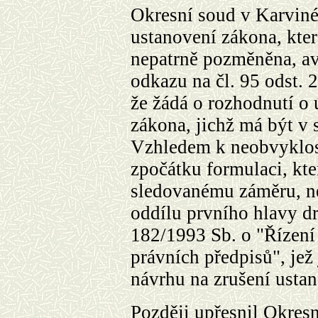
Okresní soud v Karviné 
ustanovení zákona, kter
nepatrně pozměněna, avš
odkazu na čl. 95 odst. 
že žádá o rozhodnutí o 
zákona, jichž má být v 
Vzhledem k neobvyklost
zpočátku formulaci, kte
sledovanému záměru, ne
oddílu prvního hlavy dr
182/1993 Sb. o "Řízení
právních předpisů", jež
návrhu na zrušení usta
Později upřesnil Okresn