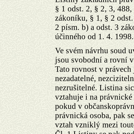
§ 1 odst. 2, § 2, 3, 488,
zákoníku, § 1, § 2 odst.
2 písm. b) a odst. 3 zák
účinného od 1. 4. 1998.
Ve svém návrhu soud uve
jsou svobodní a rovní v
Tato rovnost v právech 
nezadatelné, nezcizitel
nezrušitelné. Listina si
vztahuje i na právnické
pokud v občanskoprávní
právnická osoba, pak se 
vztah vzniklý mezi tou
Čl. 1 Listiny se pak po