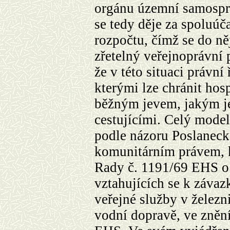
orgánu územní samospr
se tedy děje za spoluúč
rozpočtu, čímž se do ně
zřetelný veřejnoprávní p
že v této situaci právní
kterými lze chránit hos
běžným jevem, jakým je
cestujícími. Celý model
podle názoru Poslaneck
komunitárním
právem, 
Rady č. 1191/69 EHS o 
vztahujících se k záva
veřejné služby v železn
vodní dopravě, ve zněn