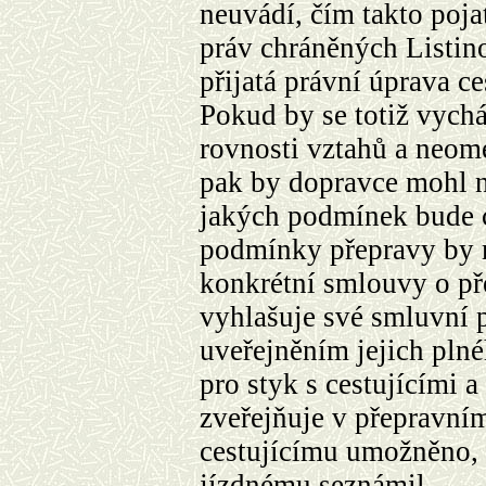
neuvádí, čím takto poja
práv chráněných Listino
přijatá právní úprava ce
Pokud by se totiž vychá
rovnosti vztahů a neom
pak by dopravce mohl 
jakých podmínek bude c
podmínky přepravy by 
konkrétní smlouvy o př
vyhlašuje své smluvní
uveřejněním jejich pln
pro styk s cestujícími a
zveřejňuje v přepravním
cestujícímu umožněno, a
jízdnému seznámil.