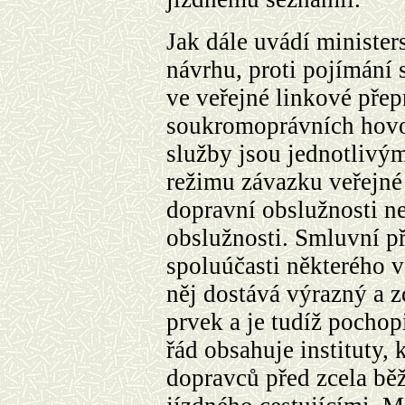
Jak dále uvádí minister
návrhu, proti pojímání
ve veřejné linkové pře
soukromoprávních hovoř
služby jsou jednotlivý
režimu závazku veřejné 
dopravní obslužnosti n
obslužnosti. Smluvní př
spoluúčasti některého v
něj dostává výrazný a z
prvek a je tudíž pochopi
řád obsahuje instituty, 
dopravců před zcela bě