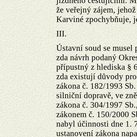
jízdného cestujícími. M
že veřejný zájem, jehož
Karviné zpochybňuje, je
III.
Ústavní soud se musel 
zda návrh podaný Okre
přípustný z hlediska § 
zda existují důvody pro
zákona č. 182/1993 Sb.
silniční dopravě, ve zn
zákona č. 304/1997 Sb.,
zákonem č. 150/2000 Sb
nabyl účinnosti dne 1. 7
ustanovení zákona nap