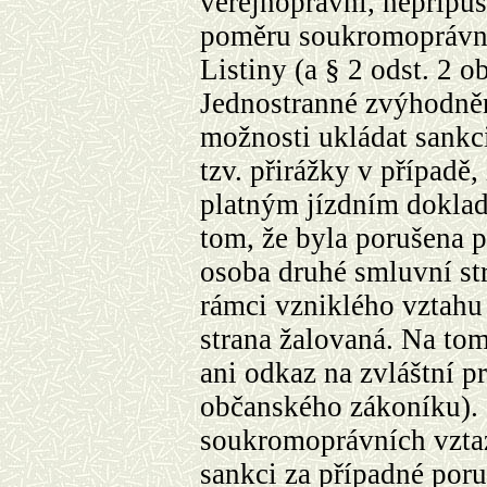
veřejnoprávní, nepřípu
poměru soukromoprávním
Listiny (a § 2 odst. 2 
Jednostranné zvýhodněn
možnosti ukládat sankci
tzv. přirážky v případě,
platným jízdním doklad
tom, že byla porušena 
osoba druhé smluvní str
rámci vzniklého vztahu
strana žalovaná. Na to
ani odkaz na zvláštní p
občanského zákoníku). 
soukromoprávních vztaz
sankci za případné por