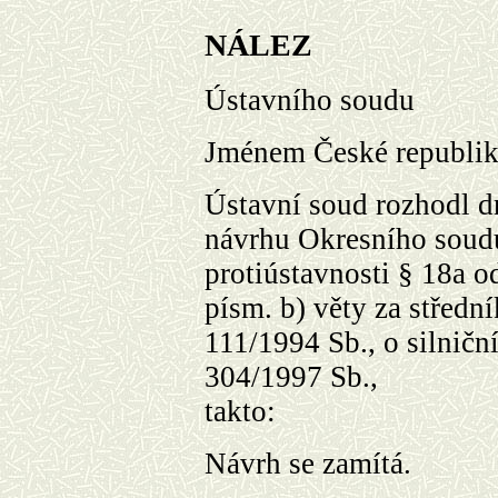
NÁLEZ
Ústavního soudu
Jménem České republi
Ústavní soud rozhodl d
návrhu Okresního soudu
protiústavnosti § 18a od
písm. b) věty za středn
111/1994 Sb., o silničn
304/1997 Sb.,
takto:
Návrh se zamítá.