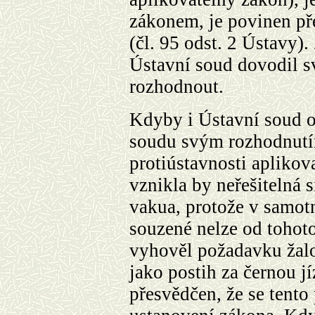
zákonem, je povinen př
(čl. 95 odst. 2 Ústavy)
Ústavní soud dovodil s
rozhodnout.
Kdyby i Ústavní soud 
soudu svým rozhodnutím
protiústavnosti apliko
vznikla by neřešitelná 
vakua, protože v samot
souzené nelze od tohot
vyhověl požadavku žalo
jako postih za černou jí
přesvědčen, že se tento 