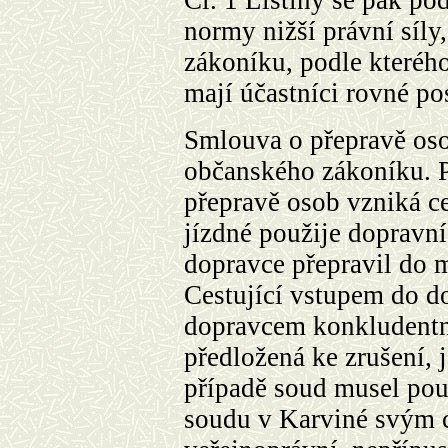
normy nižší právní síly
zákoníku, podle kteréh
mají účastníci rovné po
Smlouva o přepravě os
občanského zákoníku. 
přepravě osob vzniká ce
jízdné použije dopravní
dopravce přepravil do m
Cestující vstupem do d
dopravcem konkludentn
předložená ke zrušení, 
případě soud musel pou
soudu v Karviné svým 