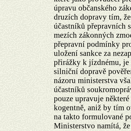
úpravu občanského záko
druzích dopravy tím, ž
účastníků přepravních s
mezích zákonných zmoc
přepravní podmínky pro
uložení sankce za nezapl
přirážky k jízdnému, j
silniční dopravě pověř
názoru ministerstva vša
účastníků soukromopráv
pouze upravuje některé 
kogentně
, aniž by tím 
na takto formulované p
Ministerstvo namítá, že