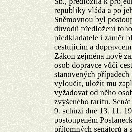
Sb., předložila k proje
republiky vláda a po j
Sněmovnou byl postoup
důvodů předložení toho
předkladatele i záměr b
cestujícím a dopravcem
Zákon zejména nově za
osob dopravce vůči ces
stanovených případech 
vyloučit, uložit mu zap
vyžadovat od něho osob
zvýšeného tarifu. Senát
9. schůzi dne 13. 11.
19
postoupeném Poslanec
přítomných senátorů a s