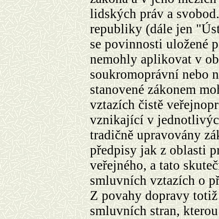
lidských práv a svobod.
republiky (dále jen "Ús
se povinnosti uložené 
nemohly aplikovat v ob
soukromoprávní nebo n
stanovené zákonem moh
vztazích čistě veřejnop
vznikající v jednotlivý
tradičně upravovány z
předpisy jak z oblasti 
veřejného, a tato skuteč
smluvních vztazích o př
Z povahy dopravy totiž
smluvních stran, kterou