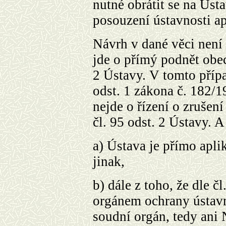
nutné obrátit se na Úst
posouzení ústavnosti a
Návrh v dané věci není s
jde o přímý podnět obe
2 Ústavy. V tomto přípa
odst. 1 zákona č. 182/1
nejde o řízení o zrušen
čl. 95 odst. 2 Ústavy. 
a)
Ústava je přímo aplik
jinak,
b)
dále z toho, že dle č
orgánem ochrany ústavn
soudní orgán, tedy ani 