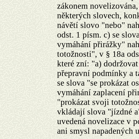
zákonem novelizována, 
některých slovech, konk
návětí
slovo "nebo" nah
odst. 1 písm. c) se slo
vymáhání přirážky" nah
totožnosti", v § 18a od
které zní: "a) dodržova
přepravní podmínky a ta
se slova "se prokázat 
vymáhání zaplacení při
"prokázat svoji totožnos
vkládají slova "jízdné a
uvedená novelizace v p
ani smysl napadených u