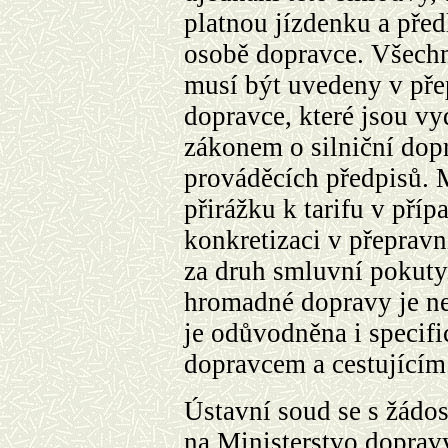
platnou jízdenku a před
osobě dopravce. Všech
musí být uvedeny v př
dopravce, které jsou vy
zákonem o silniční dop
prováděcích předpisů. 
přirážku k tarifu v příp
konkretizaci v přeprav
za druh smluvní pokuty
hromadné dopravy je ne
je odůvodněna i specif
dopravcem a cestujícím
Ústavní soud se s žádos
na Ministerstvo doprav