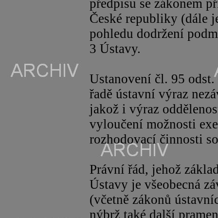
předpisu se zákonem při
České republiky (dále j
pohledu dodržení podmí
3 Ústavy.
Ustanovení čl. 95 odst.
řadě ústavní výraz nezá
jakož i výraz oddělenos
vyloučení možnosti ex
rozhodovací činnosti s
Právní řád, jehož zákla
Ústavy je všeobecná zá
(včetně zákonů ústavní
nýbrž také další pramen