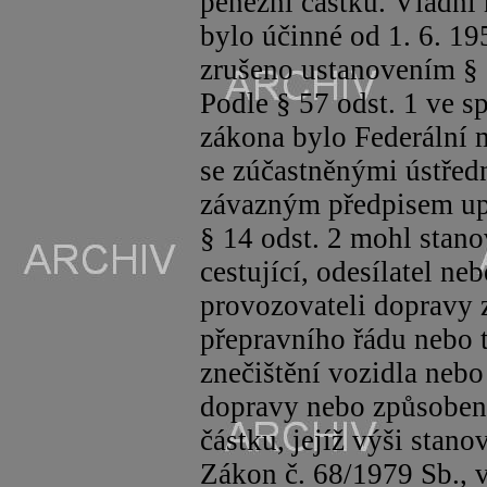
peněžní částku. Vládní 
bylo účinné od 1. 6. 19
zrušeno ustanovením § 
Podle § 57 odst. 1 ve s
zákona bylo Federální 
se zúčastněnými ústře
závazným předpisem upr
§ 14 odst. 2 mohl stano
cestující, odesílatel ne
provozovateli dopravy 
přepravního řádu nebo 
znečištění vozidla nebo
dopravy nebo způsoben
částku, jejíž výši stano
Zákon č. 68/1979 Sb., v