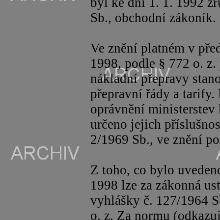
byl ke dni 1. 1. 1992 z
Sb., obchodní zákoník.
Ve znění platném v před
1998, podle § 772 o. z.
nákladní přepravy stano
přepravní řády a tarify.
oprávnění ministerstev
určeno jejich příslušnos
2/1969 Sb., ve znění po
Z toho, co bylo uvedeno
1998 lze za zákonná us
vyhlášky č. 127/1964 S
o. z. Za normu (odkazují