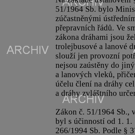
51/1964 Sb. bylo Minis
zúčastněnými ústřední
přepravních řádů. Ve s
zákona dráhami jsou že
trolejbusové a lanové d
slouží jen provozní pot
nejsou zaústěny do jiný
a lanových vleků, přič
účelu člení na dráhy ce
a dráhy zvláštního urče
Zákon č. 51/1964 Sb., v
byl s účinností od 1. 1
266/1994 Sb. Podle § 37