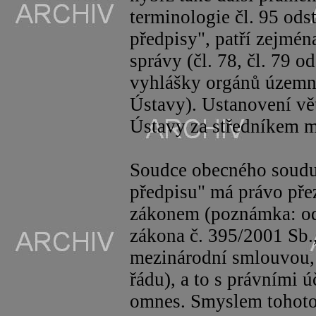
terminologie čl. 95 ods
předpisy", patří zejmén
správy (čl. 78, čl. 79 o
vyhlášky orgánů územní
Ústavy). Ustanovení vět
Ústavy za středníkem m
Soudce obecného soudu 
předpisu" má právo pře
zákonem (poznámka: od 
zákona č. 395/2001 Sb., 
mezinárodní smlouvou, 
řádu), a to s právními 
omnes
. Smyslem tohoto