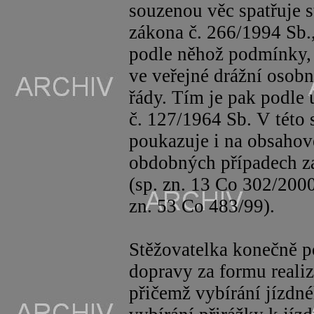
souzenou věc spatřuje s
zákona č. 266/1994 Sb.,
podle něhož podmínky, 
ve veřejné drážní osobn
řády. Tím je pak podle 
č. 127/1964 Sb. V této 
poukazuje i na obsahov
obdobných případech za
(
sp
. zn. 13 Co 302/2000
zn. 53 Co 483/99).
Stěžovatelka konečně p
dopravy za formu realiz
přičemž vybírání jízdnéh