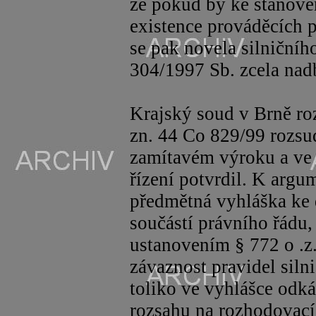
že pokud by ke stanove
existence prováděcích př
se pak novela silniční
304/1997 Sb. zcela nad
Krajský soud v Brně ro
zn. 44 Co 829/99 rozsu
zamítavém výroku a ve
řízení potvrdil. K argu
předmětná vyhláška ke 
součástí právního řádu
ustanovením § 772 o .z.
závaznost pravidel sil
toliko ve vyhlášce odk
rozsahu na rozhodovací