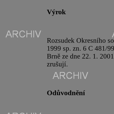
Výrok
Rozsudek Okresního so
1999
sp
. zn.
6 C
481/99
Brně ze dne 22. 1. 200
zrušují.
Odůvodnění