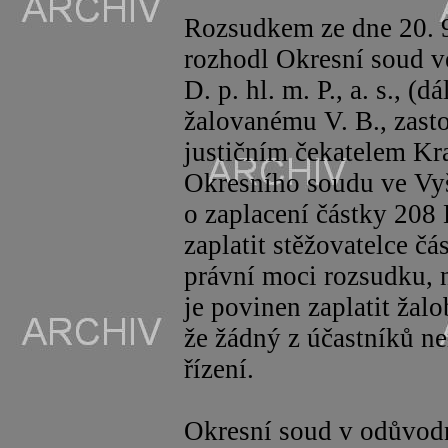
Rozsudkem ze dne 20. 
rozhodl Okresní soud 
D. p. hl. m. P., a. s., (d
žalovanému V. B., zast
justičním čekatelem Kr
Okresního soudu ve Vyš
o zaplacení částky 208 
zaplatit stěžovatelce čá
právní moci rozsudku, n
je povinen zaplatit žalo
že žádný z účastníků n
řízení.
Okresní soud v odůvod