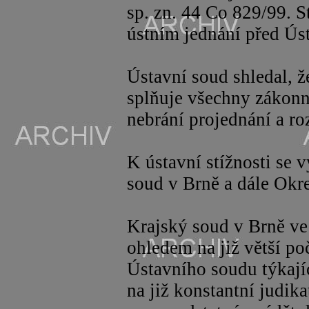
sp
. zn. 44 Co 829/99. S
ústním jednání před Ús
Ústavní soud shledal, ž
splňuje všechny zákonné
nebrání projednání a ro
K ústavní stížnosti se v
soud v Brně a dále Okr
Krajský soud v Brně ve
ohledem na již větší po
Ústavního soudu týkajíc
na již konstantní judi