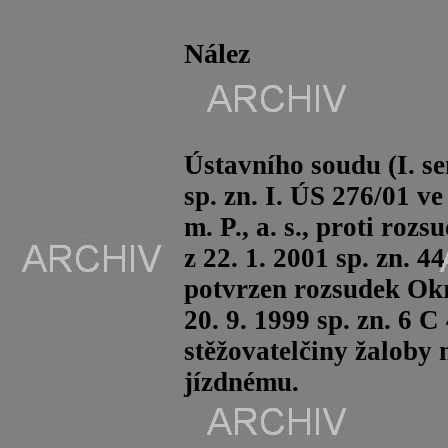
Nález
Ústavního soudu (I. se
sp
. zn. I. ÚS 276/01 ve
m. P., a. s., proti ro
z 22. 1. 2001
sp
. zn. 4
potvrzen rozsudek Ok
20. 9. 1999
sp
. zn.
6 C
stěžovatelčiny žaloby 
jízdnému.