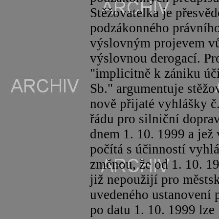
Stěžovatelka je přesvědč
podzákonného právního 
výslovným projevem v
výslovnou derogací. Pr
"implicitně k zániku úč
Sb." argumentuje stěžo
nově přijaté vyhlášky č
řádu pro silniční doprav
dnem 1. 10.
1999 a
jež 
počítá s účinností vyhlá
změnou, že od 1. 10. 19
již nepoužijí pro měst
uvedeného ustanovení p
po datu 1. 10. 1999 lze