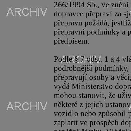
266/1994 Sb., ve znění 
dopravce přepraví za s
přepravu požádá, jestli
přepravní podmínky a 
předpisem.
Podle § 7 odst.
1 a
4 vlá
podrobnější podmínky, 
přepravují osoby a věci,
vydá Ministerstvo dopr
mohou stanovit, že uživ
některé z jejich ustanov
vozidlo nebo způsobil 
zaplatit ve prospěch d