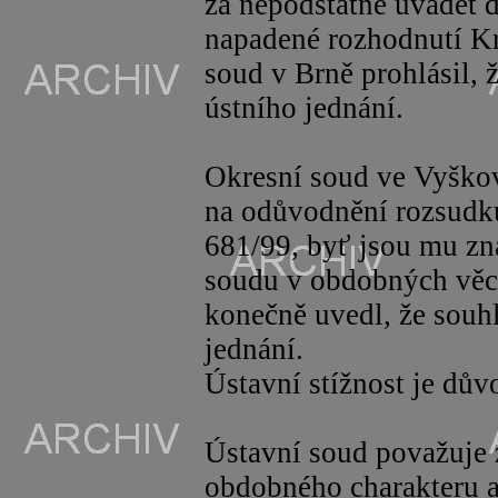
za nepodstatné uvádět 
napadené rozhodnutí Kr
soud v Brně prohlásil, 
ústního jednání.
Okresní soud ve Vyškov
na odůvodnění rozsudku
681/99, byť jsou mu z
soudu v obdobných věc
konečně uvedl, že souh
jednání.
Ústavní stížnost je dův
Ústavní soud považuje z
obdobného charakteru a