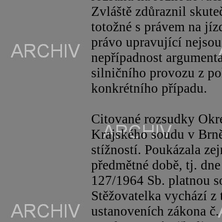
Zvláště zdůraznil skute
totožné s právem na jí
právo upravující nejsou
nepřípadnost argumenta
silničního provozu z p
konkrétního případu.
Citované rozsudky Okr
Krajského soudu v Brně
stížností. Poukázala ze
předmětné době, tj. dne
127/1964 Sb. platnou s
Stěžovatelka vychází z 
ustanoveních zákona č.