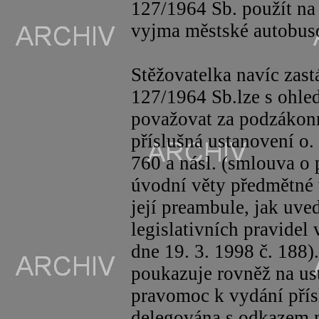
127/1964 Sb. použít na 
vyjma městské autobus
Stěžovatelka navíc zast
127/1964 Sb.lze s ohle
považovat za podzákonn
příslušná ustanovení o.
760 a
násl
. (smlouva o 
úvodní věty předmětné 
její preambule, jak uved
legislativních pravidel 
dne 19. 3. 1998 č. 188).
poukazuje rovněž na ust
pravomoc k vydání přís
delegována s odkazem n