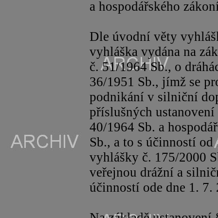
a hospodářského zákon
Dle úvodní věty vyhláš
vyhláška vydána na zák
č. 51/1964 Sb., o dráhác
36/1951 Sb., jímž se p
podnikání v silniční do
příslušných ustanovení
40/1964 Sb. a hospodář
Sb., a to s účinností od
vyhlášky č. 175/2000 S
veřejnou drážní a silni
účinností ode dne 1. 7.
Na základě ustanovení 