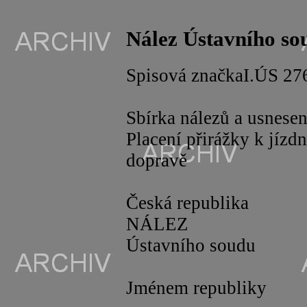
Nález Ústavního so
Spisová značkaI.ÚS 27
Sbírka nálezů a usnese
Placení přirážky k jíz
dopravě
Česká republika
NÁLEZ
Ústavního soudu
Jménem republiky