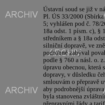
Ústavní soud se již v n
Pl
. ÚS 33/2000 (Sbírka 
5; vyhlášen pod č. 78/2
18a odst. 1 písm. c), § 
středníkem a § 18a odst
silniční dopravě, ve zn
podrobně zabýval pova
podle §
760 a
násl
. o. 
úpravu obecnou, která 
dopravy, v důsledku če
smlouvám o přepravě uv
aby podrobnější úprava
byla stanovena zvláštní
přepravními řády a tarif