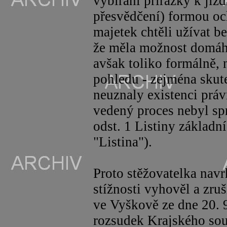
vybírání přirážky k jízd
přesvědčení) formou och
majetek chtěli užívat b
že měla možnost domáha
avšak toliko formálně, 
pohledu - zejména skut
neuznaly existenci prá
vedený proces nebyl spra
odst. 1 Listiny základn
"Listina").
Proto stěžovatelka navr
stížnosti vyhověl a zru
ve Vyškově ze dne 20. 
rozsudek Krajského sou