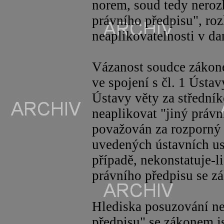
norem, soud tedy neroz
právního předpisu", roz
neaplikovatelnosti v da
Vázanost soudce zákone
ve spojení s čl. 1 Ústav
Ústavy věty za středn
neaplikovat "jiný právn
považován za rozporný
uvedených ústavních us
případě, nekonstatuje-l
právního předpisu se zá
Hlediska posuzování ne
předpisu" se zákonem js