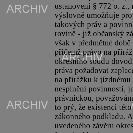
ustanovení § 772 o. z.,
výslovně umožňuje pro
takových práv a povinno
rovině - již občanský 
však v předmětné době
přičemž právo na přirá
okresního soudu dovodi
práva požadovat zaplace
na přirážku k jízdnému
nesplnění povinnosti, jež
právnickou, považován
to prý, že existenci tét
zákonného podkladu. A
uvedeného závěru okresn