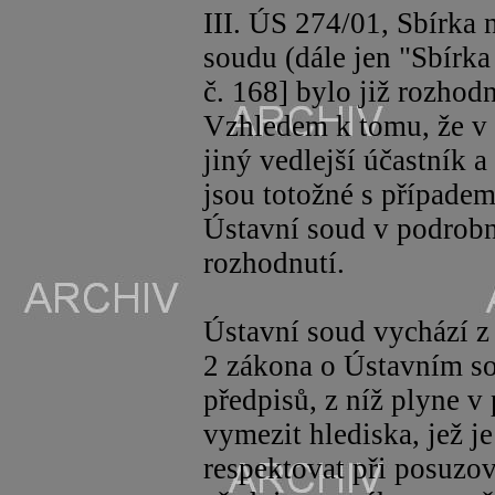
III. ÚS 274/01, Sbírka 
soudu (dále jen "Sbírka
č. 168] bylo již rozho
Vzhledem k tomu, že v 
jiný vedlejší účastník a
jsou totožné s případem
Ústavní soud v podrob
rozhodnutí.
Ústavní soud vychází z
2 zákona o Ústavním so
předpisů, z níž plyne v
vymezit hlediska, jež 
respektovat při posuzo