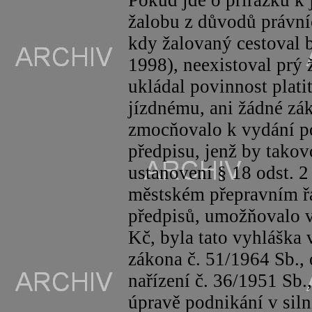
Pokud jde o přirážku k 
žalobu z důvodů právníc
kdy žalovaný cestoval be
1998), neexistoval prý
ukládal povinnost plati
jízdnému, ani žádné zá
zmocňovalo k vydání p
předpisu, jenž by takov
ustanovení § 18 odst. 2
městském přepravním řá
předpisů, umožňovalo v
Kč, byla tato vyhláška 
zákona č. 51/1964 Sb., 
nařízení č. 36/1951 Sb.
úpravě podnikání v siln