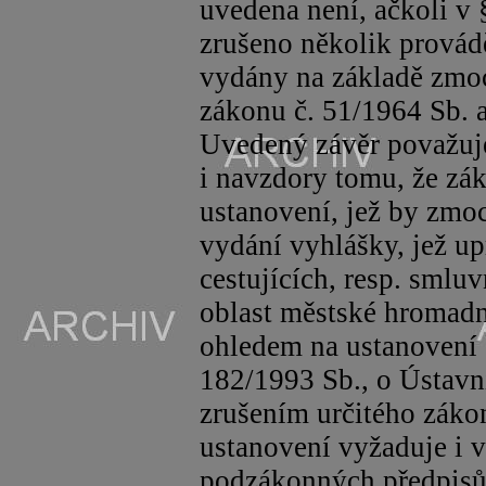
uvedena není, ačkoli v 
zrušeno několik provádě
vydány na základě zmo
zákonu č. 51/1964 Sb. 
Uvedený závěr považuje
i navzdory tomu, že zá
ustanovení, jež by zmo
vydání vyhlášky, jež up
cestujících, resp. sml
oblast městské hromadné
ohledem na ustanovení §
182/1993 Sb., o Ústavní
zrušením určitého zákon
ustanovení vyžaduje i 
podzákonných předpisů