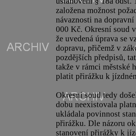
ustanovení § 18a odst. 1
založena možnost požad
návaznosti na dopravní
000 Kč. Okresní soud v
že uvedená úprava se vz
dopravu, přičemž v zák
pozdějších předpisů, ta
takže v rámci městské
platit přirážku k jízdné
Okresní soud tedy doše
dobu neexistovala platn
ukládala povinnost stano
přirážku. Dle názoru o
stanovení přirážky k j