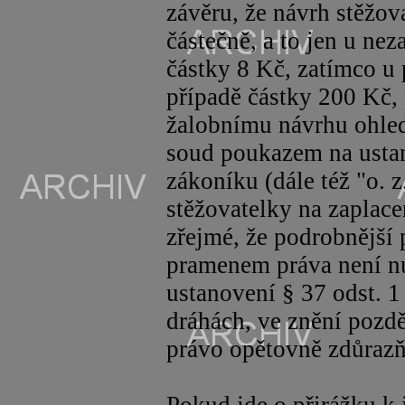
závěru, že návrh stěžo
částečně, a to jen u nez
částky 8 Kč, zatímco u 
případě částky 200 Kč,
žalobnímu návrhu ohled
soud poukazem na usta
zákoníku (dále též "o. 
stěžovatelky na zaplacen
zřejmé, že podrobnější
pramenem práva není nu
ustanovení § 37 odst. 1
dráhách, ve znění pozdě
právo opětovně zdůrazň