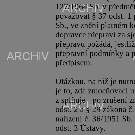
127/1964 Sb. v předmět
považovat § 37 odst. 1 
Sb., ve znění platném k
dopravce přepraví za s
přepravu požádá, jestli
přepravní podmínky a 
předpisem.
Otázkou, na niž je nutn
je to, zda zmocňovací u
z splňuje - po zrušení
odst.
2 a
§ 29 zákona č.
nařízení č. 36/1951 Sb. 
odst. 3 Ústavy.