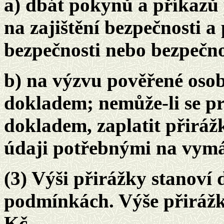
a) dbát pokynů a příkazů 
na zajištění bezpečnosti a
bezpečnosti nebo bezpečnos
b) na výzvu pověřené oso
dokladem; nemůže-li se p
dokladem, zaplatit přiráž
údaji potřebnými na vymá
(3) Výši přirážky stanoví
podmínkách. Výše přirážk
Kč.