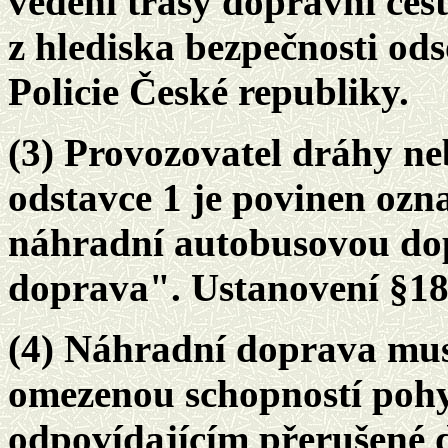
vedení trasy dopravní ces
z hlediska bezpečnosti o
Policie České republiky.
(3) Provozovatel dráhy n
odstavce 1 je povinen ozna
náhradní autobusovou do
doprava". Ustanovení §18 
(4) Náhradní doprava mus
omezenou schopností pohy
odpovídajícím přerušené 