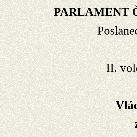
PARLAMENT 
Poslane
II. vo
Vlá