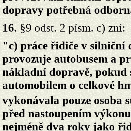
dopravy potřebná odborná
16.
§9 odst. 2 písm. c) zní:
"c) práce řidiče v silničn
provozuje autobusem a pr
nákladní dopravě, pokud 
automobilem o celkové hmo
vykonávala pouze osoba st
před nastoupením výkonu 
nejméně dva roky jako ři