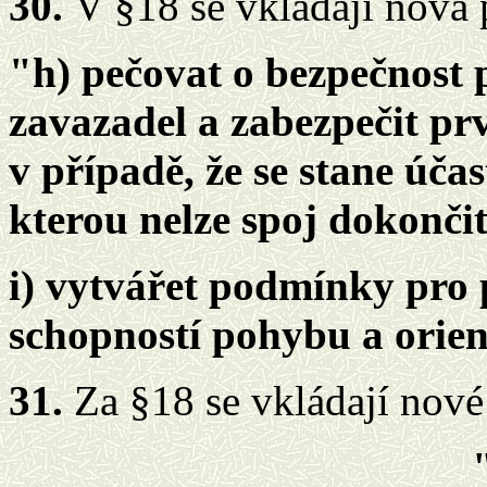
30.
V §18 se vkládají nová p
"h) pečovat o bezpečnost 
zavazadel a zabezpečit p
v případě, že se stane úč
kterou nelze spoj dokončit
i) vytvářet podmínky pro
schopností pohybu a orien
31.
Za §18 se vkládají nové