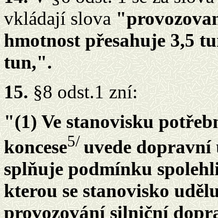
vkládají slova
"provozované
hmotnost přesahuje 3,5 tu
tun,".
15.
§8 odst.1 zní:
"(1) Ve stanovisku potře
5/
koncese
uvede dopravní 
splňuje podmínku spolehli
kterou se stanovisko uděl
provozování silniční dopr