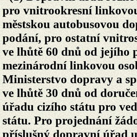
pro vnitrookresní linkov
městskou autobusovou dop
podání, pro ostatní vnitr
ve lhůtě 60 dnů od jejího 
mezinárodní linkovou oso
Ministerstvo dopravy a spo
ve lhůtě 30 dnů od doruče
úřadu cizího státu pro ve
státu. Pro projednání žádos
příslušný dopravní úřad u