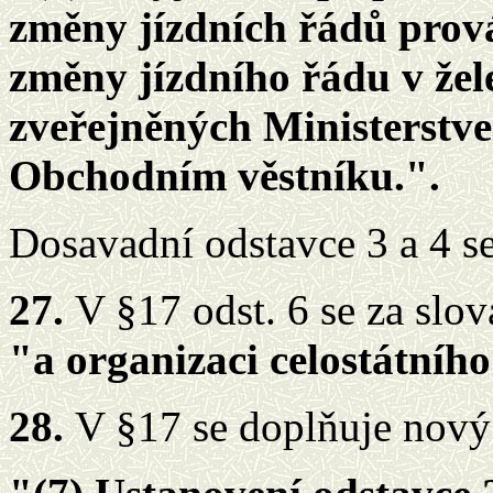
změny jízdních řádů prov
změny jízdního řádu v žel
zveřejněných Ministerstv
Obchodním věstníku.".
Dosavadní odstavce 3 a 4 se
27.
V §17 odst. 6 se za slov
"a organizaci celostátníh
28.
V §17 se doplňuje nový 