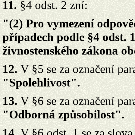
11.
§4 odst. 2 zní:
"(2) Pro vymezení odpově
případech podle §4 odst. 1
živnostenského zákona ob
12.
V §5 se za označení para
"Spolehlivost".
13.
V §6 se za označení para
"Odborná způsobilost".
14.
V §6 odst. 1 se za slov