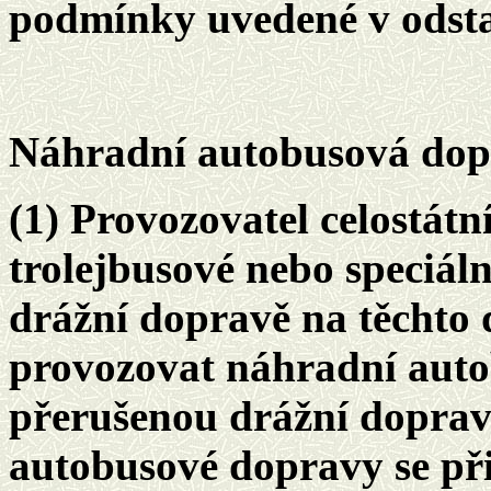
podmínky uvedené v odstavc
Náhradní autobusová do
(1) Provozovatel celostátn
trolejbusové nebo speciál
drážní dopravě na těchto
provozovat náhradní aut
přerušenou drážní doprav
autobusové dopravy se při