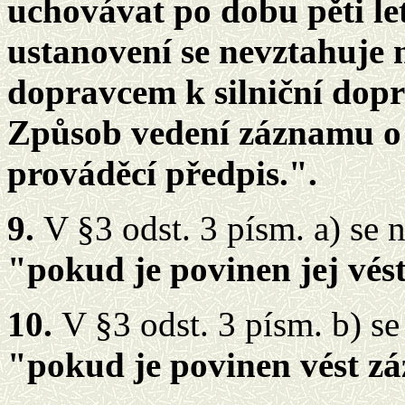
uchovávat po dobu pěti le
ustanovení se nevztahuje 
dopravcem k silniční dopr
Způsob vedení záznamu o 
prováděcí předpis.".
9.
V §3 odst. 3 písm. a) se n
"pokud je povinen jej vést
10.
V §3 odst. 3 písm. b) se
"pokud je povinen vést zá