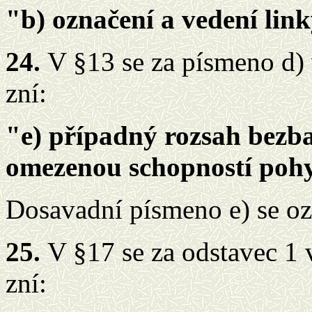
"b) označení a vedení link
24.
V §13 se za písmeno d) 
zní:
"e) případný rozsah bezba
omezenou schopností pohy
Dosavadní písmeno e) se oz
25.
V §17 se za odstavec 1 
zní: