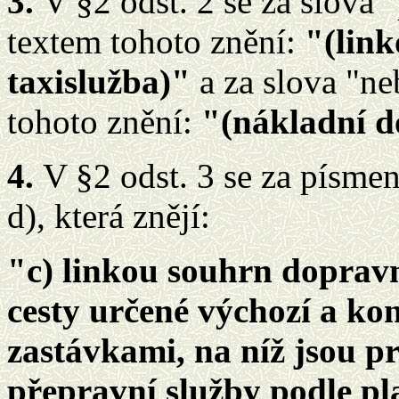
3.
V §2 odst. 2 se za slova 
textem tohoto znění:
"(lin
taxislužba)"
a za slova "n
tohoto znění:
"(nákladní d
4.
V §2 odst. 3 se za písmen
d), která znějí:
"c) linkou souhrn dopravn
cesty určené výchozí a ko
zastávkami, na níž jsou p
přepravní služby podle pla