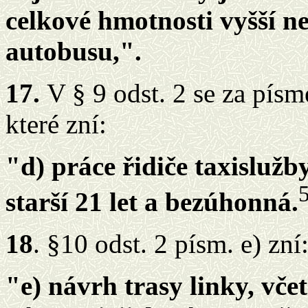
celkové hmotnosti vyšší ne
autobusu,".
17.
V § 9 odst. 2 se za pís
které zní:
"d) práce řidiče taxisluž
5
starší 21 let a bezúhonná.
18
. §10 odst. 2 písm. e) zní
"e) návrh trasy linky, vče