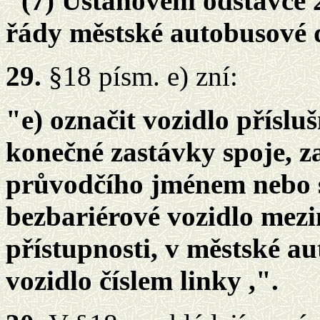
"(7) Ustanovení odstavce 2
řády městské autobusové 
29.
§18 písm. e) zní:
"e) označit vozidlo příslu
konečné zastávky spoje, zaj
průvodčího jménem nebo s
bezbariérové vozidlo me
přístupnosti, v městské a
vozidlo číslem linky ,".