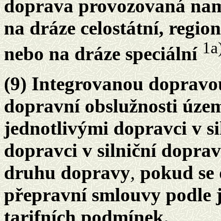
doprava provozovaná nam
na dráze celostátní, regio
1a
nebo na dráze speciální
(9) Integrovanou dopravou
dopravní obslužnosti územ
jednotlivými dopravci v s
dopravci v silniční doprav
druhu dopravy
,
pokud se 
přepravní smlouvy podle 
tarifních podmínek.