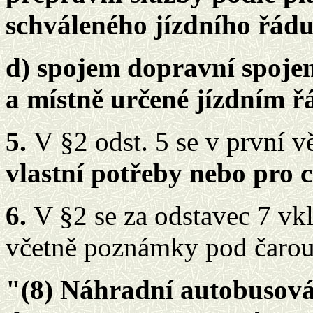
schváleného jízdního řádu
d) spojem dopravní spojení
a místně určené jízdním ř
5.
V
§2 odst. 5 se v první v
vlastní potřeby nebo pro c
6.
V §2 se za odstavec 7 vkl
včetně poznámky pod čarou 
"(8) Náhradní autobusová