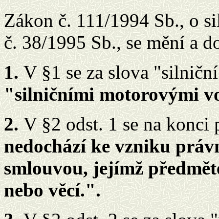
Zákon č. 111/1994 Sb., o si
č. 38/1995 Sb., se mění a d
1.
V §1 se za slova "silničn
"silničními motorovými vo
2.
V §2 odst. 1 se na konci 
nedochází ke vzniku práv
smlouvou, jejímž předměte
nebo věcí.".