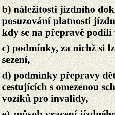
b) náležitosti jízdního do
posuzování platnosti jízd
kdy se na přepravě podílí
c) podmínky, za nichž si 
sezení,
d) podmínky přepravy dět
cestujících s omezenou sc
vozíků pro invalidy,
e) způsob vracení jízdnéh