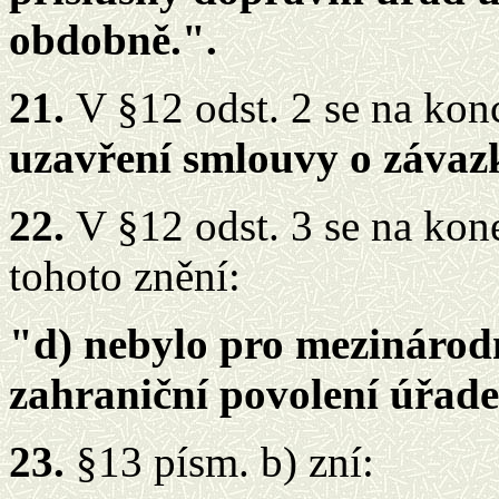
obdobně.".
21.
V §12 odst. 2 se na konc
uzavření smlouvy o závazk
22.
V §12 odst. 3 se na ko
tohoto znění:
"d) nebylo pro mezinárodn
zahraniční povolení úřade
23.
§13 písm. b) zní: