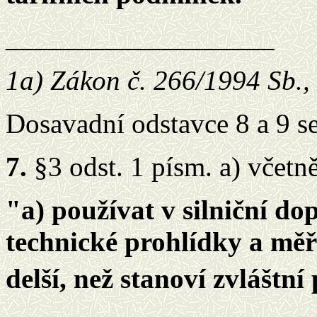
___________________
1a) Zákon č. 266/1994 Sb., 
Dosavadní odstavce 8 a 9 se
7.
§3 odst. 1 písm. a) včet
"a) používat v silniční do
technické prohlídky a měř
delší, než stanoví zvláštní