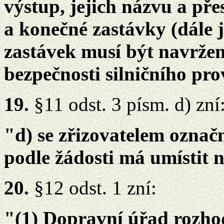
výstup, jejich názvu a pře
a konečné zastávky (dále 
zastávek musí být navržen
bezpečnosti silničního pro
19.
§11 odst. 3 písm. d) zní
"d) se zřizovatelem označ
podle žádosti má umístit 
20.
§12 odst. 1 zní:
"(1) Dopravní úřad rozhod